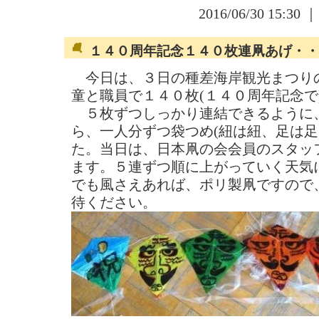
2016/06/30 15:30 
１４０周年記念１４０枚連凧あげ・・
今日は、３日の種差海岸観光まつり
童と職員で１４０枚(１４０周年記念で
５枚ずつしっかり連結できるように
ら、一人分ずつ袋つめ(紐は紐、足は足
た。当日は、日本凧の会会員のスタッ
ます。５連ずつ順に上がっていく天気
でも風さえあれば、ポリ製凧ですので
待ください。