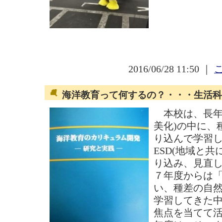
2016/06/28 11:50 ｜
海洋教育って何するの？・・・生活科
本校は、長年
美化)の中に、
り込んで学習
ESD(地域と
り込み、見直
７年度からは
い、種差の自
学習してきた
焦点を当てて