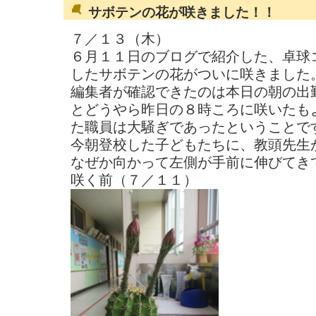
サボテンの花が咲きました！！
７／１３（木）
６月１１日のブログで紹介した、卓球
したサボテンの花がついに咲きました
編集者が確認できたのは本日の朝の出
とどうやら昨日の８時ころに咲いたも
た職員は大騒ぎであったということで
今朝登校した子どもたちに、教頭先生
なぜか向かって左側が手前に伸びてき
咲く前（７／１１）