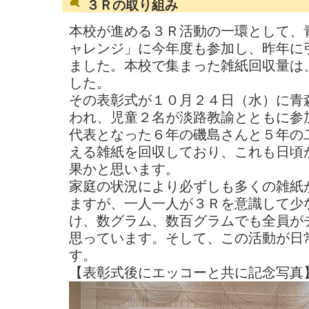
３Ｒの取り組み
本校が進める３Ｒ活動の一環として、
ャレンジ」に今年度も参加し、昨年に
ました。本校で集まった雑紙回収量は
した。
その表彰式が１０月２４日（水）に青
われ、児童２名が淡路教諭とともに参
代表となった６年の磯島さんと５年の
える雑紙を回収しており、これも日頃
果かと思います。
家庭の状況により必ずしも多くの雑紙
ますが、一人一人が３Ｒを意識して少
け、数グラム、数百グラムでも全員が
思っています。そして、この活動が日
す。
【表彰式後にエッコーと共に記念写真