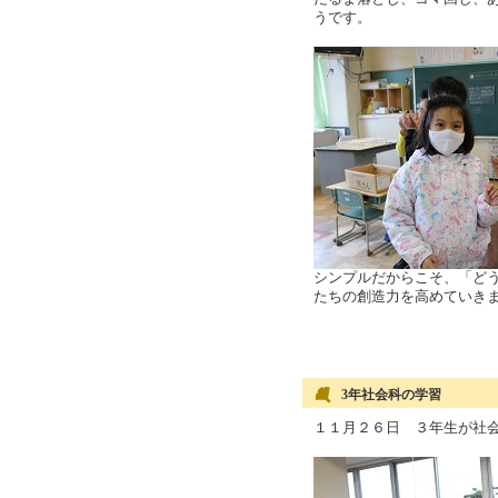
うです。
シンプルだからこそ、「ど
たちの創造力を高めていき
3年社会科の学習
１１月２６日 ３年生が社