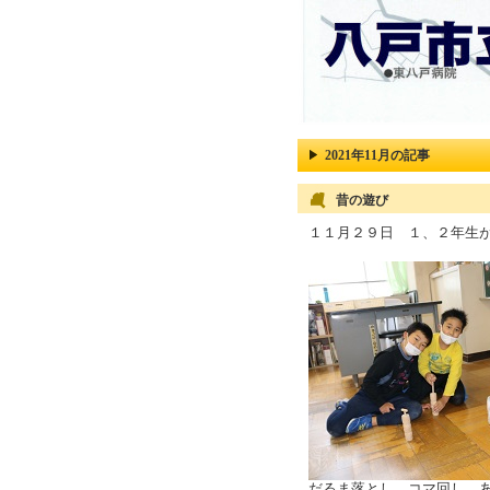
2021年11月の記事
昔の遊び
１１月２９日 １、２年生
だるま落とし、コマ回し、