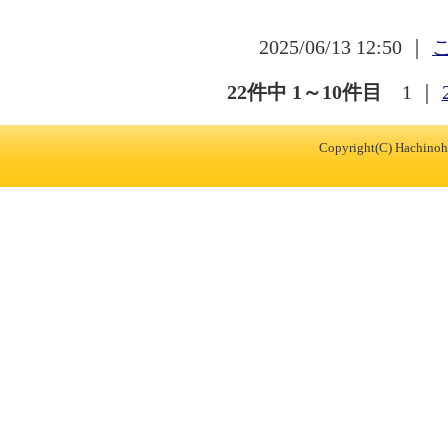
2025/06/13 12:50 ｜
22件中 1～10件目
1
｜
Copyright(C) Hachinohe 