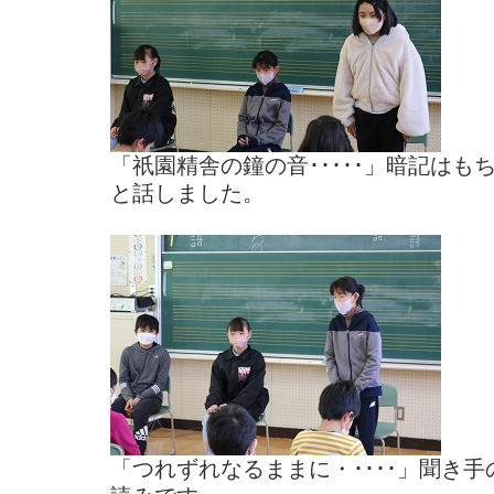
「祇園精舎の鐘の音･････」暗記は
と話しました。
「つれずれなるままに・････」聞き