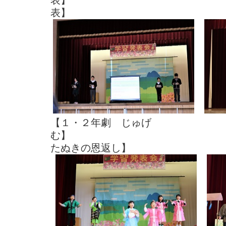
表】 【お
表】
【１・２年劇 じゅげ
む】 【４
たぬきの恩返し】