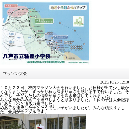
マラソン大会
2025/10/23 12:10
１０月２３日、校内マラソン大会を行いました。お日様が出て少し暖か
くなりましたが、すっかり秋も深まり寒さを感じる中で行いました。そ
れでも、子どもたちの情熱が寒さを吹き飛ばしてくれました。
みんな自分のめあてを達成しようと頑張りました。１位の子は大会記録
にあと１秒と迫る力走でした。
めあてを達成した子とそうでない子がいましたが、みんな頑張りまし
た。全員が金メダルです。