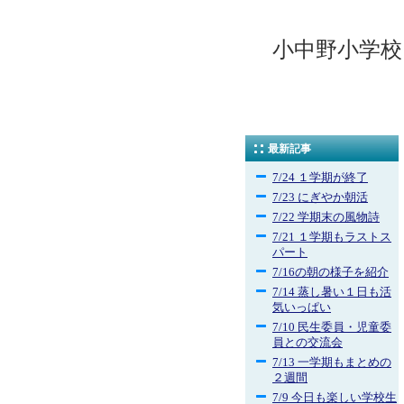
小中野小学校
最新記事
7/24 １学期が終了
7/23 にぎやか朝活
7/22 学期末の風物詩
7/21 １学期もラストス
パート
7/16の朝の様子を紹介
7/14 蒸し暑い１日も活
気いっぱい
7/10 民生委員・児童委
員との交流会
7/13 一学期もまとめの
２週間
7/9 今日も楽しい学校生