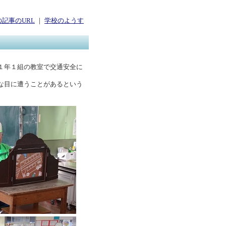
の記事のURL
｜
学校のようす
１年１組の教室で交通安全に
な目に遭うことがあるという
。