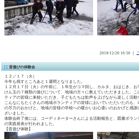
2019/12/20 16:50 ｜
昔遊びの体験会
１２／１７（火）
今年も残すところあと１週間となりました。
１２月１７日（火）の午前に、１年生がコマ回し、カルタ、おはじき、お
けん玉の７種類の遊びについて、地域の方々に教えていただきました。こ
ティアの皆様に来校いただき、子どもたちは歓声を上げながら楽しく活動
こんなにもたくさんの地域ボランティアの皆様においでいただいたのも、
の尽力のおかげと、地域の皆様の学校への暖かいお心遣いのおかげと感謝
ざいました。
体験会終了後には、コーディネーターさんによる活動報告と、図書ボラン
の実践発表が行われました。
【昔遊び体験】