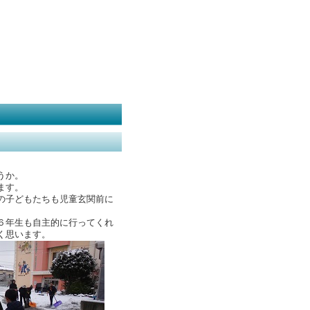
うか。
ます。
の子どもたちも児童玄関前に
６年生も自主的に行ってくれ
く思います。