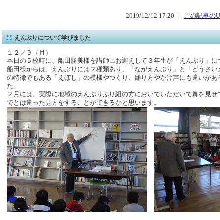
2019/12/12 17:20 ｜
この記事のU
えんぶりについて学びました
１２／９（月）
本日の５校時に、船田勝美様を講師にお迎えして３年生が「えんぶり」に
船田様からは、えんぶりには２種類あり、「ながえんぶり」と「どうさい
の特徴でもある「えぼし」の模様やつくり、踊り方やかけ声にも違いがあ
た。
２月には、実際に地域のえんぶりぶり組の方においでいただいて舞を見せ
でとは違った見方をすることができるかと思います。