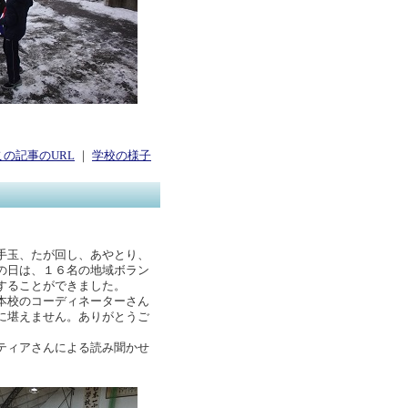
この記事のURL
｜
学校の様子
手玉、たが回し、あやとり、
の日は、１６名の地域ボラン
することができました。
本校のコーディネーターさん
に堪えません。ありがとうご
ティアさんによる読み聞かせ