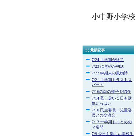
小中野小学校
最新記事
7/24 １学期が終了
7/23 にぎやか朝活
7/22 学期末の風物詩
7/21 １学期もラストス
パート
7/16の朝の様子を紹介
7/14 蒸し暑い１日も活
気いっぱい
7/10 民生委員・児童委
員との交流会
7/13 一学期もまとめの
２週間
7/9 今日も楽しい学校生