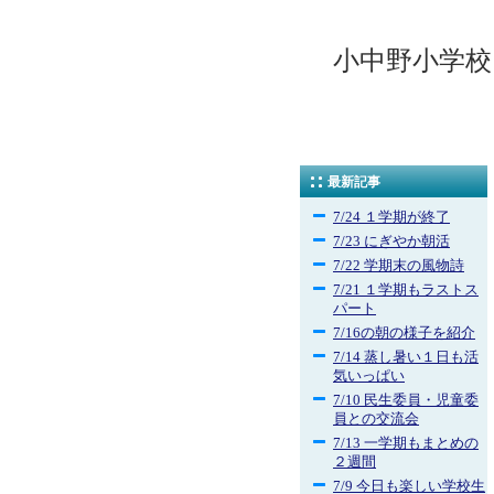
小中野小学校
最新記事
7/24 １学期が終了
7/23 にぎやか朝活
7/22 学期末の風物詩
7/21 １学期もラストス
パート
7/16の朝の様子を紹介
7/14 蒸し暑い１日も活
気いっぱい
7/10 民生委員・児童委
員との交流会
7/13 一学期もまとめの
２週間
7/9 今日も楽しい学校生