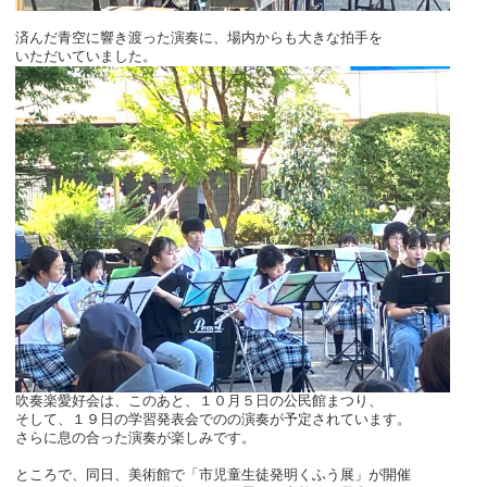
済んだ青空に響き渡った演奏に、場内からも大きな拍手を
いただいていました。
吹奏楽愛好会は、このあと、１０月５日の公民館まつり、
そして、１９日の学習発表会でのの演奏が予定されています。
さらに息の合った演奏が楽しみです。
ところで、同日、美術館で「市児童生徒発明くふう展」が開催