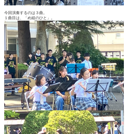
今回演奏するのは３曲。
１曲目は、「め組のひと」。