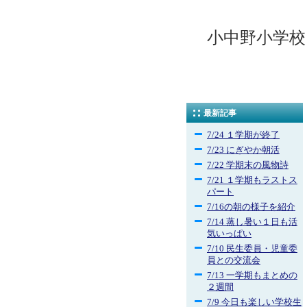
小中野小学校
最新記事
7/24 １学期が終了
7/23 にぎやか朝活
7/22 学期末の風物詩
7/21 １学期もラストス
パート
7/16の朝の様子を紹介
7/14 蒸し暑い１日も活
気いっぱい
7/10 民生委員・児童委
員との交流会
7/13 一学期もまとめの
２週間
7/9 今日も楽しい学校生