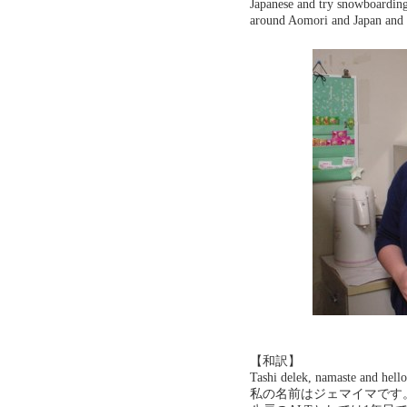
Japanese and try snowboarding f
around Aomori and Japan and s
【和訳】
Tashi delek, namaste and hello
私の名前はジェマイマです