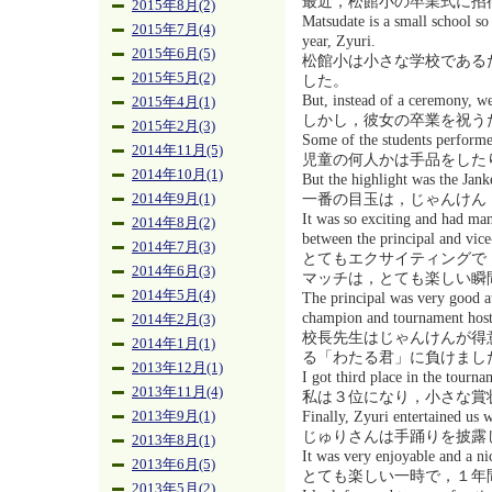
最近，松館小の卒業式に招
2015年8月(2)
Matsudate is a small school so
2015年7月(4)
year, Zyuri.
2015年6月(5)
松館小は小さな学校である
2015年5月(2)
した。
But, instead of a ceremony, we
2015年4月(1)
しかし，彼女の卒業を祝う
2015年2月(3)
Some of the students performe
2014年11月(5)
児童の何人かは手品をした
2014年10月(1)
But the highlight was the Jan
一番の目玉は，じゃんけん
2014年9月(1)
It was so exciting and had ma
2014年8月(2)
between the principal and vice
2014年7月(3)
とてもエクサイティングで
2014年6月(3)
マッチは，とても楽しい瞬
2014年5月(4)
The principal was very good at
champion and tournament host
2014年2月(3)
校長先生はじゃんけんが得
2014年1月(1)
る「わたる君」に負けまし
2013年12月(1)
I got third place in the tourna
2013年11月(4)
私は３位になり，小さな賞
Finally, Zyuri entertained us 
2013年9月(1)
じゅりさんは手踊りを披露
2013年8月(1)
It was very enjoyable and a ni
2013年6月(5)
とても楽しい一時で，１年
2013年5月(2)