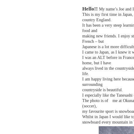
Hello!!
My name’s Joe and 
This is my first time in Japan
country England.
It has been a very steep learn
food and
making new friends. I enjoy st
French – but
Japanese is a lot more difficult
I came to Japan, as I knew it 
I was an ALT before in France 
home, but I have
always lived in the countrysid
life.
I am happy living here because
surrounding
countryside is beautiful.
I especially like the Tanesash
The photo is of me at Okunak
(soccer),
my favourite sport is snowboa
Whilst in Japan I would like t
snowboard every mountain in