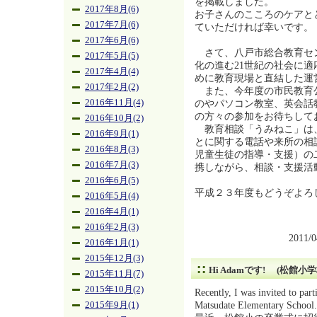
を掲載しました。
2017年8月(6)
お子さんのこころのケアと
2017年7月(6)
ていただければ幸いです。
2017年6月(6)
さて、八戸市総合教育セ
2017年5月(5)
化の進む21世紀の社会に
2017年4月(4)
めに教育現場と直結した運
2017年2月(2)
また、今年度の市民教育
2016年11月(4)
のやパソコン教室、英会話
の方々の参加をお待ちして
2016年10月(2)
教育相談「うみねこ」は
2016年9月(1)
とに関する電話や来所の相
2016年8月(3)
児童生徒の指導・支援）の
2016年7月(3)
携しながら、相談・支援活
2016年6月(5)
平成２３年度もどうぞよろ
2016年5月(4)
2016年4月(1)
2016年2月(3)
2011/
2016年1月(1)
2015年12月(3)
Hi Adamです! (松館小
2015年11月(7)
2015年10月(2)
Recently, I was invited to par
Matsudate Elementary School.
2015年9月(1)