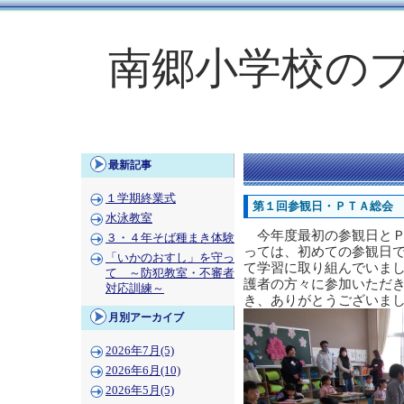
南郷小学校の
最新記事
１学期終業式
第１回参観日・ＰＴＡ総会
水泳教室
今年度最初の参観日とＰ
３・４年そば種まき体験
っては、初めての参観日
「いかのおすし」を守っ
て学習に取り組んでいま
て ～防犯教室・不審者
護者の方々に参加いただ
対応訓練～
き、ありがとうございま
月別アーカイブ
2026年7月(5)
2026年6月(10)
2026年5月(5)