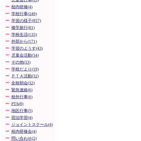
児童会行事(15)
校内研修(4)
学校行事(249)
学習の様子(957)
修学旅行(81)
学校生活(135)
外部から(171)
学習のようす(43)
児童会活動(34)
その他(33)
学校だより(19)
ＰＴＡ活動(32)
全校朝会(32)
緊急連絡(6)
校外行事(6)
PTA(8)
地区行事(5)
宿泊学習(4)
ジョイントスクール(4)
校内研修会(4)
問い合わせ(2)