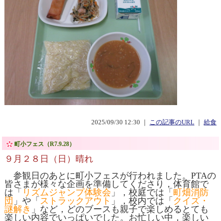
2025/09/30 12:30 ｜
この記事のURL
｜
給食
町小フェス（R7.9.28）
９月２８日（日）晴れ
参観日のあとに町小フェスが行われました。PTAの
皆さまが様々な企画を準備してくださり，体育館で
は「
リズムジャンプ体験会
」，校庭では「
町畑消防
団
」や「
ストラックアウト
」，校内では「
クイズ・
謎解き
」など，どのブースも親子で楽しめるとても
楽しい内容でいっぱいでした。お忙しい中，楽しい