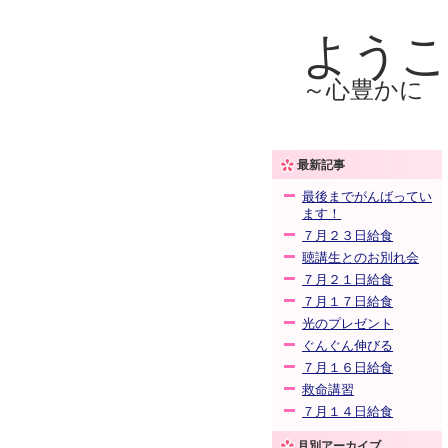
よう
～心豊かに
最新記事
最後までがんばってい
ます！
７月２３日給食
聴講生とのお別れ会
７月２１日給食
７月１７日給食
光のプレゼント
ぐんぐん伸びる
７月１６日給食
救命講習
７月１４日給食
月別アーカイブ