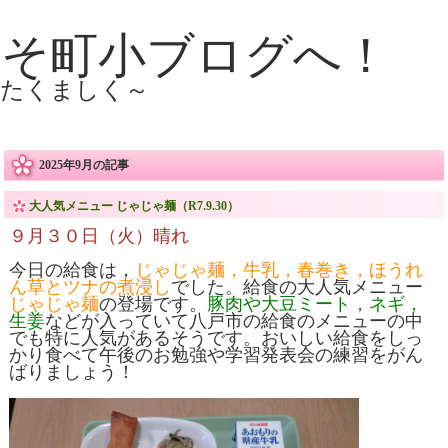
こそ町小ブログへ！
 たくましく～
2025年9月の記事
大人気メニュー じゃじゃ麺（R7.9.30）
９月３０日（火）晴れ
今日の給食は，
じゃじゃ麺，牛乳，春巻き，ほうれ
ん草とツナの煮浸し
でした。給食の大人気メニュー
じゃじゃ麺
の登場です。
豚肉や大豆ミート，ネギ，
生姜
などが入っていて八戸市の給食のメニューの中
でも特に人気があるそうです。おいしい給食をしっ
かり食べて午後のお勉強や学習発表会の練習をがん
ばりましょう！