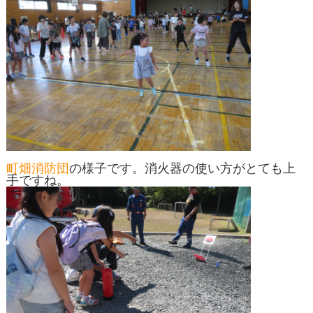
町畑消防団
の様子です。消火器の使い方がとても上
手ですね。