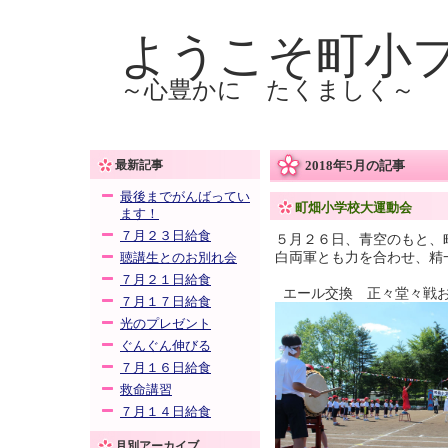
ようこそ町小
～心豊かに たくましく～
最新記事
2018年5月の記事
最後までがんばってい
町畑小学校大運動会
ます！
７月２３日給食
５月２６日、青空のもと、
白両軍とも力を合わせ、精
聴講生とのお別れ会
７月２１日給食
エール交換 正々堂々戦
７月１７日給食
光のプレゼント
ぐんぐん伸びる
７月１６日給食
救命講習
７月１４日給食
月別アーカイブ