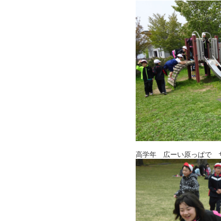
高学年 広ーい原っぱで 