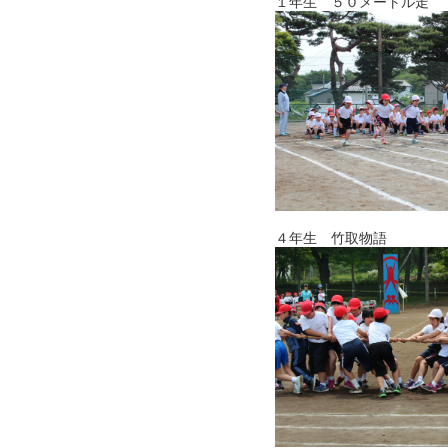
１年生 ５０メートル走
４年生 竹取物語