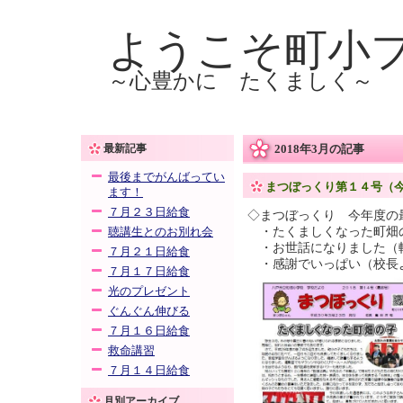
ようこそ町小
～心豊かに たくましく～
最新記事
2018年3月の記事
最後までがんばってい
まつぼっくり第１４号（
ます！
７月２３日給食
◇まつぼっくり 今年度の
・たくましくなった町畑
聴講生とのお別れ会
・お世話になりました（
７月２１日給食
・感謝でいっぱい（校長
７月１７日給食
光のプレゼント
ぐんぐん伸びる
７月１６日給食
救命講習
７月１４日給食
月別アーカイブ