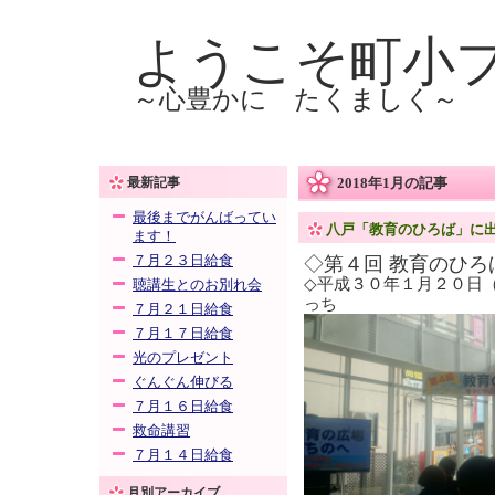
ようこそ町小
～心豊かに たくましく～
最新記事
2018年1月の記事
最後までがんばってい
八戸「教育のひろば」に
ます！
７月２３日給食
◇第４回 教育のひろ
◇平成３０年１月２０日
聴講生とのお別れ会
っち
７月２１日給食
７月１７日給食
光のプレゼント
ぐんぐん伸びる
７月１６日給食
救命講習
７月１４日給食
月別アーカイブ