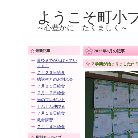
ようこそ町小
～心豊かに たくましく～
最新記事
2023年8月の記事
最後までがんばってい
２学期が始まりました(*'▽
ます！
７月２３日給食
聴講生とのお別れ会
７月２１日給食
７月１７日給食
光のプレゼント
ぐんぐん伸びる
７月１６日給食
救命講習
７月１４日給食
月別アーカイブ