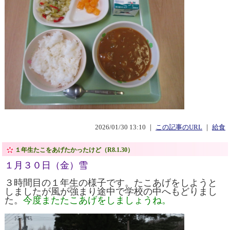
2026/01/30 13:10 ｜
この記事のURL
｜
給食
１年生たこをあげたかったけど（R8.1.30）
１月３０日（金）雪
３時間目の１年生の様子です。たこあげをしようと
しましたが風が強まり途中で学校の中へもどりまし
た。
今度またたこあげをしましょうね。