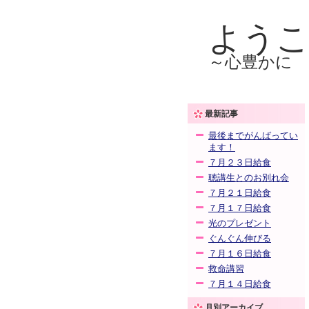
よう
～心豊かに
最新記事
最後までがんばってい
ます！
７月２３日給食
聴講生とのお別れ会
７月２１日給食
７月１７日給食
光のプレゼント
ぐんぐん伸びる
７月１６日給食
救命講習
７月１４日給食
月別アーカイブ