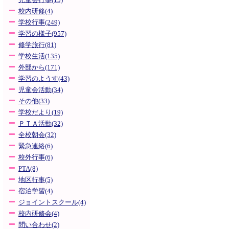
児童会行事(15)
校内研修(4)
学校行事(249)
学習の様子(957)
修学旅行(81)
学校生活(135)
外部から(171)
学習のようす(43)
児童会活動(34)
その他(33)
学校だより(19)
ＰＴＡ活動(32)
全校朝会(32)
緊急連絡(6)
校外行事(6)
PTA(8)
地区行事(5)
宿泊学習(4)
ジョイントスクール(4)
校内研修会(4)
問い合わせ(2)