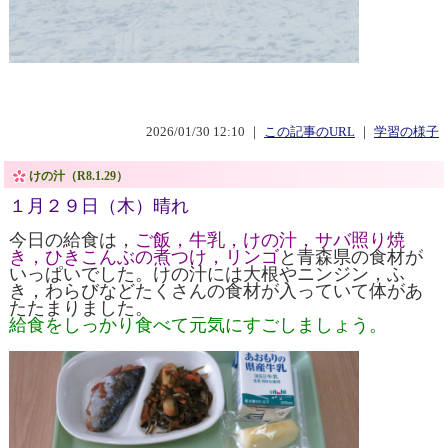
2026/01/30 12:10 ｜
この記事のURL
｜
学習の様子
けの汁（R8.1.29）
１月２９日（木）晴れ
今日の給食は，
ご飯，牛乳，けの汁，サバ照り焼
き，ひきこんぶの煮つけ，リンゴ
と青森県の食材が
いっぱいでした。けの汁には大根やニンジン，ふ
き，わらびなどたくさんの食材が入っていて体があ
たたまりました。
給食をしっかり食べて元気にすごしましょう。