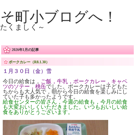
こそ町小ブログへ！
 たくましく～
2026年1月の記事
ポークカレー（R8.1.30）
１月３０日（金）雪
今日の給食は，
ご飯，牛乳，ポークカレー，キャベ
ツのソテー，桃缶
でした。ポークカレーは子どもた
ちからも大人気で，朝から今日の給食を楽しみにし
ていた子も多かったようです。
給食センターの皆さん，今週の給食も，今月の給食
も大変おいしくいただきました。いつもおいしい給
食をありがとうございます。