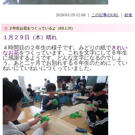
2026/01/29 12:00 ｜
この記事のURL
｜
給食
２年生お花をつくっているよ（R8.1.29）
１月２９日（木）晴れ
４時間目の２年生の様子です。みどりの紙で
きれい
なお花
をつくっています。これを文字にして６年生
に感謝するようです。どんな文字になるのでしょ
う。あと二ヶ月でお別れする６年生のために，てい
ねいにていねいにつくっていました。