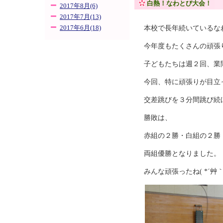
白熱！なわとび大会！
2017年8月(6)
2017年7月(13)
本校で長年続いているな
2017年6月(18)
今年度もたくさんの頑張
子どもたちは週２回、業
今回、特に頑張りが目立
交差跳びを３分間跳び続
勝敗は、
赤組の２勝・白組の２勝
両組優勝となりました。
みんな頑張ったね( *´艸｀