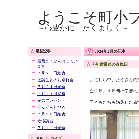
ようこそ町小
～心豊かに たくましく～
最新記事
2024年2月の記事
最後までがんばってい
今年度最後の参観日
ます！
７月２３日給食
お忙しい中、たくさんの
聴講生とのお別れ会
７月２１日給食
全学年、１年間の学習の
７月１７日給食
光のプレゼント
子どもたちも満足した表
ぐんぐん伸びる
７月１６日給食
救命講習
７月１４日給食
月別アーカイブ