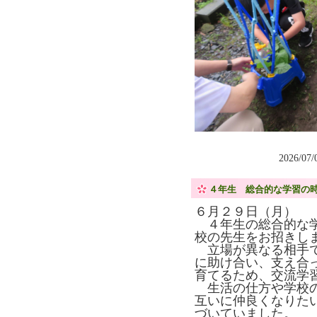
2026/07
４年生 総合的な学習の
６月２９日（月）
４年生の総合的な学
校の先生をお招きし
立場が異なる相手で
に助け合い、支え合
育てるため、交流学
生活の仕方や学校の
互いに仲良くなりた
づいていました。