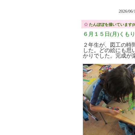
2026/06
たんぽぽを描いています(R8.
６月１５日(月)くも
２年生が、図工の時
した。どの絵にも思
かりでした。完成が