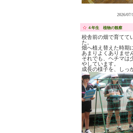
2026/07
４年生 植物の観察
校舎前の畑で育てて
た。
畑へ植え替えた時期
あまりよくありませ
それでも、ヘチマは
やしています。
成長の様子を、しっ