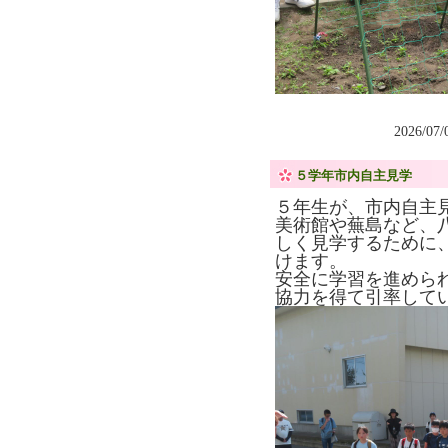
2026/07
５学年市内自主見学
５年生が、市内自主
美術館や蕪島など、
しく見学するために
けます。
安全に学習を進めら
協力を得て引率して