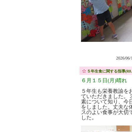
2026/06
５年生食に関する指導(R8.6.
６月１５日(月)晴れ
５年生も栄養教諭を
ていただきました。
素について知り、今
をしました。丈夫な
スのよい食事が大切
した。