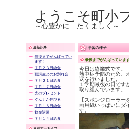
ようこそ町小
～心豊かに たくましく～
最新記事
学習の様子
最後までがんばってい
最後までがんばっていま
ます！
７月２３日給食
今日は終業式です。
熱中症予防のため、
聴講生とのお別れ会
式を行いました。
７月２１日給食
１学期最後の日です
７月１７日給食
取り組んでいます。
光のプレゼント
【
スポンジローラー
ぐんぐん伸びる
画用紙いっぱいにダ
７月１６日給食
す。
救命講習
７月１４日給食
月別アーカイブ