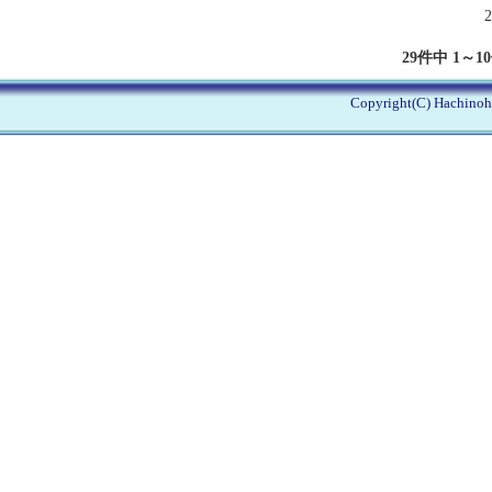
2
29件中 1～1
Copyright(C) Hachinohe 