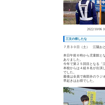
2022/10/06 
三文の得したな
７月３０日（土） 江陽お
本日午前６時から児童館と
ありました。
今年で第２５回目となる「
本校からは４組８名が出演
でした。
最後は全員で南部弁のラジ
早起きはお得でした。