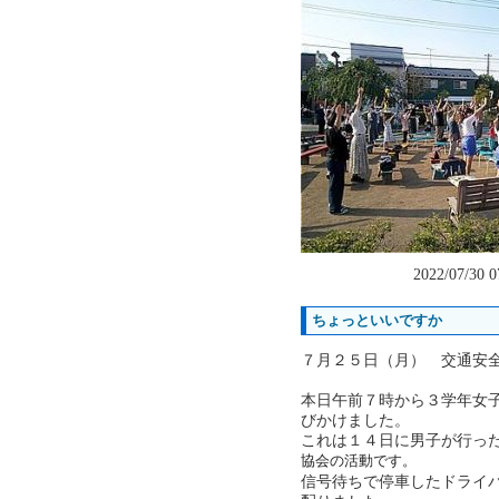
2022/07/30 
ちょっといいですか
７月２５日（月） 交通安
本日午前７時から３学年女
びかけました。
これは１４日に男子が行っ
協会の活動です。
信号待ちで停車したドライ