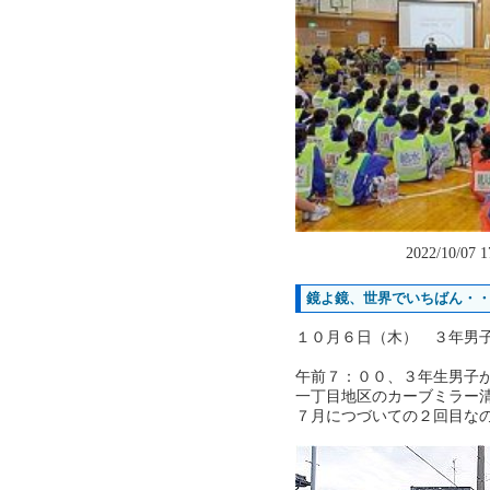
2022/10/07 
鏡よ鏡、世界でいちばん・
１０月６日（木） ３年男
午前７：００、３年生男子
一丁目地区のカーブミラー
７月につづいての２回目な