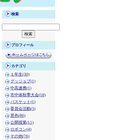
検索
プロフィール
カテゴリ
１年生(30)
グッジョブ(1)
中高連携(1)
市中体秋季大会(18)
バスケット(1)
委員会活動(3)
景色(80)
公開授業(11)
ロボコン(4)
その他(76)