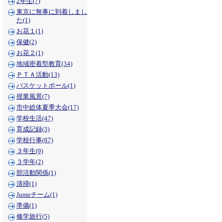
2年生(7)
東京に無事に到着しまし
た(1)
お花１(1)
保健(2)
お花２(1)
地域密着型教育(34)
ＰＴＡ活動(13)
バスケットボール(1)
授業風景(7)
市中総体夏季大会(17)
学校生活(47)
育成記録(3)
学校行事(87)
３年生(9)
３学年(2)
部活動関係(1)
清掃(1)
Jumpチーム(1)
準備(1)
修学旅行(5)