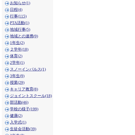
お知らせ(1)
日程(4)
行事(115)
PTA活動(1)
地域行事(5)
地域との連携(9)
1年生(2)
２学年(18)
体育(2)
2学年(1)
スノーインパルス(1)
3年生(9)
授業(29)
キャリア教育(8)
ジョイントスクール(18)
部活動(46)
学校の様子(199)
健康(2)
入学式(1)
生徒会活動(39)