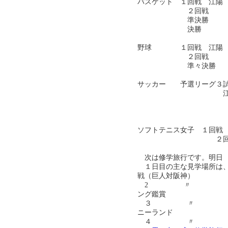
バスケット １回戦 江陽
２回戦 ６８
準決勝 ６５
決勝 ７４
野球 １回戦 江陽 
２回戦 ２－１
準々決勝 ２
サッカー 予選リーグ３
江陽 ０－
０－３
１－２
ソフトテニス女子 １回戦
２回戦 ０
次は修学旅行です。明日 
１日目の主な見学場所は、
戦（巨人対阪神）
2 〃 横浜市
ング鑑賞
３ 〃 東京ス
ニーランド
４ 〃 浅草