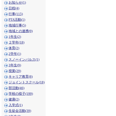
お知らせ(1)
日程(4)
行事(115)
PTA活動(1)
地域行事(5)
地域との連携(9)
1年生(2)
２学年(18)
体育(2)
2学年(1)
スノーインパルス(1)
3年生(9)
授業(29)
キャリア教育(8)
ジョイントスクール(18)
部活動(46)
学校の様子(199)
健康(2)
入学式(1)
生徒会活動(39)