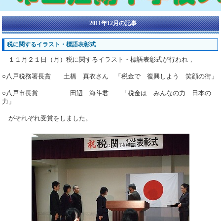
2011年12月の記事
税に関するイラスト・標語表彰式
１１月２１日（月）税に関するイラスト・標語表彰式が行われ，
○八戸税務署長賞 土橋 真衣さん 「税金で 復興しよう 笑顔の街」
○八戸市長賞 田辺 海斗君 「税金は みんなの力 日本の
力」
がそれぞれ受賞をしました。