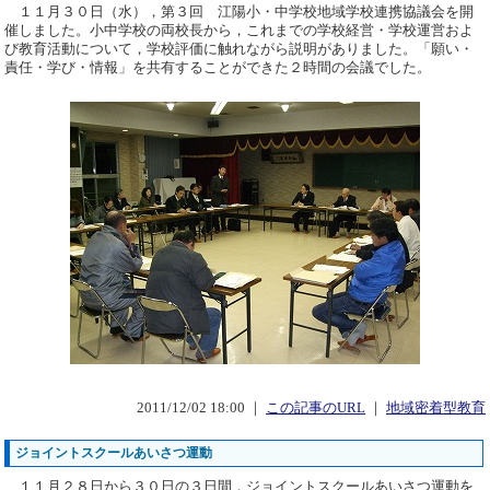
１１月３０日（水），第３回 江陽小・中学校地域学校連携協議会を開
催しました。小中学校の両校長から，これまでの学校経営・学校運営およ
び教育活動について，学校評価に触れながら説明がありました。「願い・
責任・学び・情報」を共有することができた２時間の会議でした。
2011/12/02 18:00 ｜
この記事のURL
｜
地域密着型教育
ジョイントスクールあいさつ運動
１１月２８日から３０日の３日間，ジョイントスクールあいさつ運動を