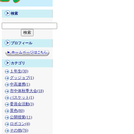
検索
プロフィール
カテゴリ
１年生(30)
グッジョブ(1)
中高連携(1)
市中体秋季大会(18)
バスケット(1)
委員会活動(3)
景色(80)
公開授業(11)
ロボコン(4)
その他(76)