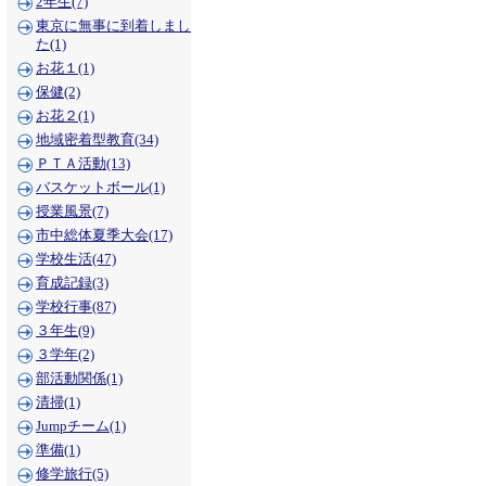
2年生(7)
東京に無事に到着しまし
た(1)
お花１(1)
保健(2)
お花２(1)
地域密着型教育(34)
ＰＴＡ活動(13)
バスケットボール(1)
授業風景(7)
市中総体夏季大会(17)
学校生活(47)
育成記録(3)
学校行事(87)
３年生(9)
３学年(2)
部活動関係(1)
清掃(1)
Jumpチーム(1)
準備(1)
修学旅行(5)