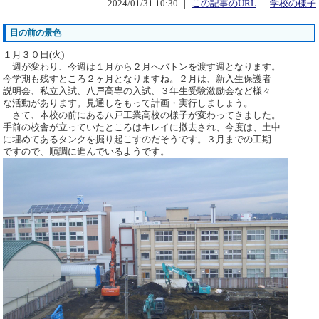
2024/01/31 10:30 ｜
この記事のURL
｜
学校の様子
目の前の景色
１月３０日(火)
週が変わり、今週は１月から２月へバトンを渡す週となります。
今学期も残すところ２ヶ月となりますね。２月は、新入生保護者
説明会、私立入試、八戸高専の入試、３年生受験激励会など様々
な活動があります。見通しをもって計画・実行しましょう。
さて、本校の前にある八戸工業高校の様子が変わってきました。
手前の校舎が立っていたところはキレイに撤去され、今度は、土中
に埋めてあるタンクを掘り起こすのだそうです。３月までの工期
ですので、順調に進んでいるようです。