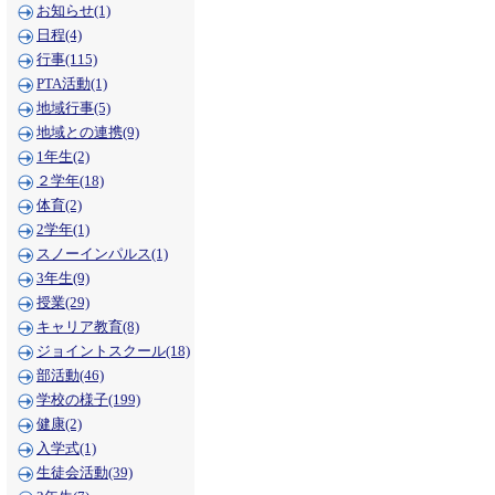
お知らせ(1)
日程(4)
行事(115)
PTA活動(1)
地域行事(5)
地域との連携(9)
1年生(2)
２学年(18)
体育(2)
2学年(1)
スノーインパルス(1)
3年生(9)
授業(29)
キャリア教育(8)
ジョイントスクール(18)
部活動(46)
学校の様子(199)
健康(2)
入学式(1)
生徒会活動(39)