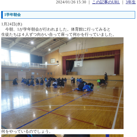
2024/01/26 15:30 ｜
この記事のURL
｜
3年生
1学年朝会
1月24日(水)
今朝、1が学年朝会が行われました。体育館に行ってみると
生徒たちは４人ずつ向かい合って座って何かを行っていました。
何をやっているのでしょう。