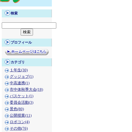
検索
プロフィール
カテゴリ
１年生(30)
グッジョブ(1)
中高連携(1)
市中体秋季大会(18)
バスケット(1)
委員会活動(3)
景色(80)
公開授業(11)
ロボコン(4)
その他(76)