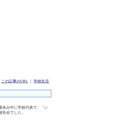
｜
この記事のURL
｜
学校生活
夏休み中に学校代表で、「い
報告会でした。