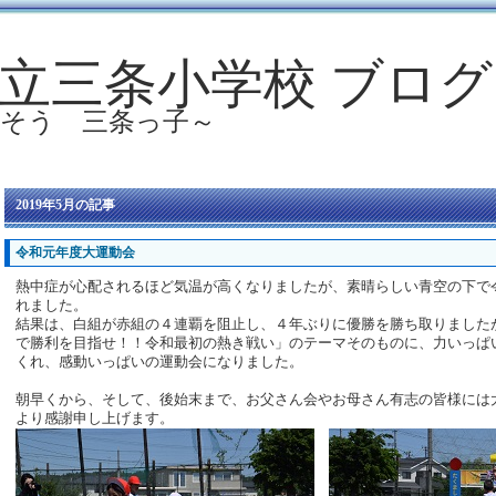
立三条小学校 ブログ
ばそう 三条っ子～
2019年5月の記事
令和元年度大運動会
熱中症が心配されるほど気温が高くなりましたが、素晴らしい青空の下で
れました。
結果は、白組が赤組の４連覇を阻止し、４年ぶりに優勝を勝ち取りました
で勝利を目指せ！！令和最初の熱き戦い」のテーマそのものに、力いっぱ
くれ、感動いっぱいの運動会になりました。
朝早くから、そして、後始末まで、お父さん会やお母さん有志の皆様には
より感謝申し上げます。