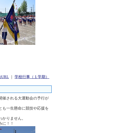
URL
｜
学校行事（１学期）
開催される大運動会の予行が
とも一生懸命に競技や応援を
わかりません。
みに！！