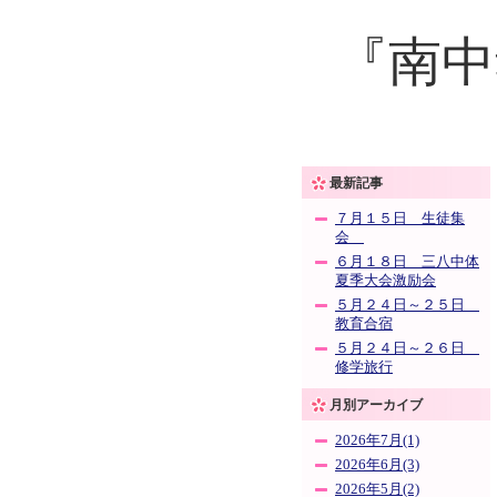
『南中
最新記事
７月１５日 生徒集
会
６月１８日 三八中体
夏季大会激励会
５月２４日～２５日
教育合宿
５月２４日～２６日
修学旅行
月別アーカイブ
2026年7月(1)
2026年6月(3)
2026年5月(2)