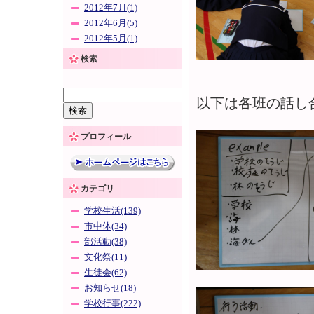
2012年7月(1)
2012年6月(5)
2012年5月(1)
検索
以下は各班の話し
プロフィール
カテゴリ
学校生活(139)
市中体(34)
部活動(38)
文化祭(11)
生徒会(62)
お知らせ(18)
学校行事(222)