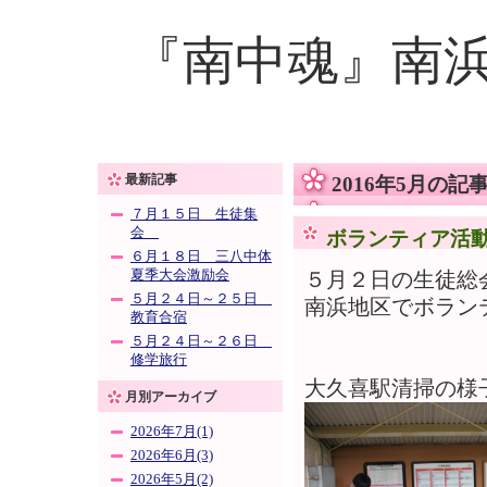
『南中魂』南
最新記事
2016年5月の記
７月１５日 生徒集
会
ボランティア活
６月１８日 三八中体
夏季大会激励会
５月２日の生徒総
５月２４日～２５日
南浜地区でボラン
教育合宿
５月２４日～２６日
修学旅行
大久喜駅清掃の様
月別アーカイブ
2026年7月(1)
2026年6月(3)
2026年5月(2)