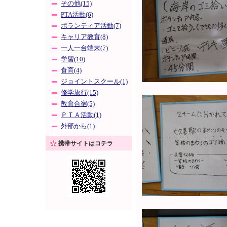
その他(15)
PTA活動(6)
ボランティア活動(7)
キャリア教育(8)
一人一台端末(7)
学習(10)
食育(4)
ジョイントスクール(1)
修学旅行(15)
教育合宿(5)
ＰＴＡ活動(1)
外部から(1)
携帯サイトはコチラ