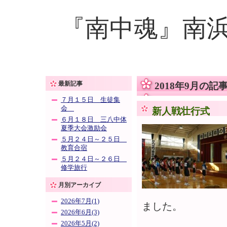
『南中魂』南
最新記事
2018年9月の記
７月１５日 生徒集
会
新人戦壮行式
６月１８日 三八中体
夏季大会激励会
５月２４日～２５日
教育合宿
５月２４日～２６日
修学旅行
月別アーカイブ
2026年7月(1)
ました。
2026年6月(3)
2026年5月(2)