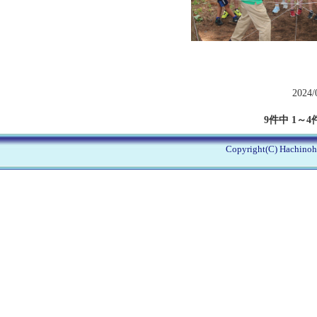
2024/
9件中 1～4
Copyright(C) Hachinohe 