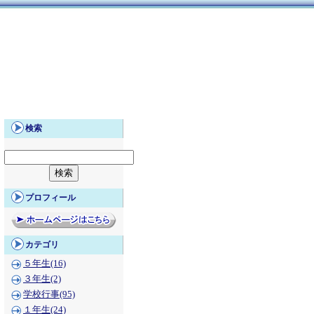
検索
プロフィール
カテゴリ
５年生(16)
３年生(2)
学校行事(95)
１年生(24)