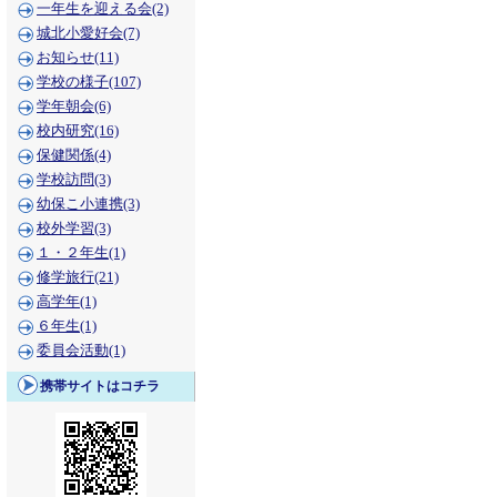
一年生を迎える会(2)
城北小愛好会(7)
お知らせ(11)
学校の様子(107)
学年朝会(6)
校内研究(16)
保健関係(4)
学校訪問(3)
幼保こ小連携(3)
校外学習(3)
１・２年生(1)
修学旅行(21)
高学年(1)
６年生(1)
委員会活動(1)
携帯サイトはコチラ