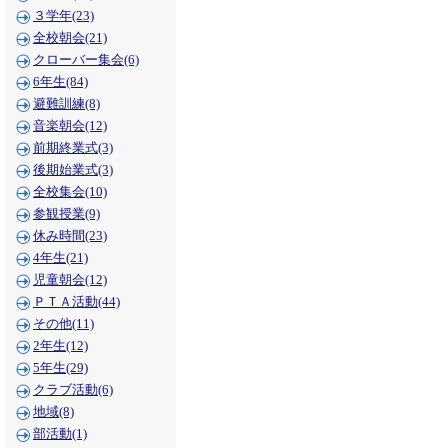
３学年(23)
全校朝会(21)
クローバー集会(6)
6年生(84)
避難訓練(8)
音楽朝会(12)
前期終業式(3)
後期始業式(3)
全校集会(10)
参観授業(9)
休み時間(23)
4年生(21)
児童朝会(12)
ＰＴＡ活動(44)
その他(11)
2年生(12)
5年生(29)
クラブ活動(6)
地域(8)
部活動(1)