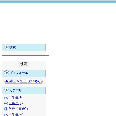
検索
プロフィール
カテゴリ
５年生(16)
３年生(2)
学校行事(95)
１年生(24)