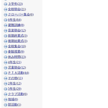
３学年(23)
全校朝会(21)
クローバー集会(6)
6年生(84)
避難訓練(8)
音楽朝会(12)
前期終業式(3)
後期始業式(3)
全校集会(10)
参観授業(9)
休み時間(23)
4年生(21)
児童朝会(12)
ＰＴＡ活動(44)
その他(11)
2年生(12)
5年生(29)
クラブ活動(6)
地域(8)
部活動(1)