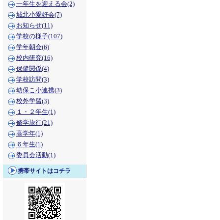
一年生を迎える会(2)
城北小愛好会(7)
お知らせ(11)
学校の様子(107)
学年朝会(6)
校内研究(16)
保健関係(4)
学校訪問(3)
幼保こ小連携(3)
校外学習(3)
１・２年生(1)
修学旅行(21)
高学年(1)
６年生(1)
委員会活動(1)
携帯サイトはコチラ