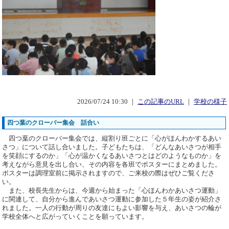
2026/07/24 10:30 ｜
この記事のURL
｜
学校の様子
四つ葉のクローバー集会 話合い
四つ葉のクローバー集会では、縦割り班ごとに「心がほんわかするあい
さつ」について話し合いました。子どもたちは、「どんなあいさつが相手
を笑顔にするのか」「心が温かくなるあいさつとはどのようなものか」を
考えながら意見を出し合い、その内容を各班でポスターにまとめました。
ポスターは調理室前に掲示されますので、ご来校の際はぜひご覧くださ
い。
また、校長先生からは、今週から始まった「心ほんわかあいさつ運動」
に関連して、自分から進んであいさつ運動に参加した５年生の姿が紹介さ
れました。一人の行動が周りの友達にもよい影響を与え、あいさつの輪が
学校全体へと広がっていくことを願っています。