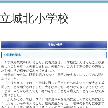
立城北小学校
学校の様子
１学期終業式
１学期終業式を行いました。代表児童は、１学期にがんばったことや成
長したことを堂々と発表しました。発表から、この１学期の努力や充実し
た学校生活の様子が伝わってきました。
校長先生からは、以前お話のあった「三匹のかえる」についてのお話が
ありました。
「ふりかえる」では、１学期を通して子どもたちのあいさつが大きく成
長したことが紹介されました。大きな声であいさつができるようになった
ことや、自分から進んであいさつをする子どもが増えたことをみんなで振
り返りました。
「かんがえる」では、３７日間の夏休みを最高に楽しくするためにはど
うしたらよいかを考えました。校長先生からは、「地域のお祭りに参加す
ること」と「流れ星を見つけること」の二つが提案されました。