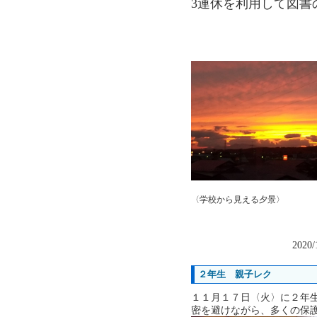
3連休を利用して図書
〈学校から見える夕景〉
2020/
２年生 親子レク
１１月１７日〈火〉に２年
密を避けながら、多くの保