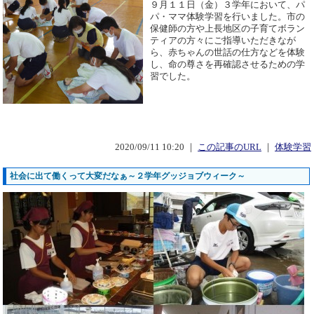
９月１１日（金）３学年において、パ
パ・ママ体験学習を行いました。市の
保健師の方や上長地区の子育てボラン
ティアの方々にご指導いただきなが
ら、赤ちゃんの世話の仕方などを体験
し、命の尊さを再確認させるための学
習でした。
2020/09/11 10:20 ｜
この記事のURL
｜
体験学習
社会に出て働くって大変だなぁ～２学年グッジョブウィーク～