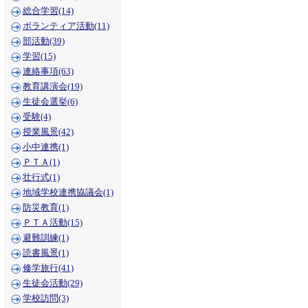
総合学習(14)
ボランティア活動(11)
部活動(39)
学習(15)
連絡事項(63)
教育講演会(19)
生徒会選挙(6)
受験(4)
授業風景(42)
小中連携(1)
ＰＴＡ(1)
壮行式(1)
地域学校連携協議会(1)
防災教育(1)
ＰＴＡ活動(15)
避難訓練(1)
読書風景(1)
修学旅行(41)
生徒会活動(29)
学校訪問(3)