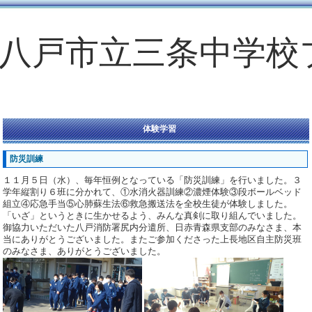
八戸市立三条中学校
体験学習
防災訓練
１１月５日（水）、毎年恒例となっている「防災訓練」を行いました。３
学年縦割り６班に分かれて、①水消火器訓練②濃煙体験③段ボールベッド
組立④応急手当⑤心肺蘇生法⑥救急搬送法を全校生徒が体験しました。
「いざ」というときに生かせるよう、みんな真剣に取り組んでいました。
御協力いただいた八戸消防署尻内分遣所、日赤青森県支部のみなさま、本
当にありがとうございました。またご参加くださった上長地区自主防災班
のみなさま、ありがとうございました。