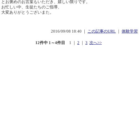
とお褒めのお言葉もいただき、嬉しい限りです。
お忙しい中、生徒たちのご指導、
大変ありがとうございまた。
2016/09/08 18:40 ｜
この記事のURL
｜
体験学習
12件中 1～4件目
1
｜
2
｜
3
次へ>>