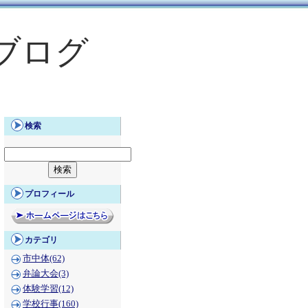
ブログ
検索
プロフィール
カテゴリ
市中体(62)
弁論大会(3)
体験学習(12)
学校行事(160)