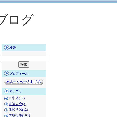
ブログ
検索
プロフィール
カテゴリ
市中体(62)
弁論大会(3)
体験学習(12)
学校行事(160)