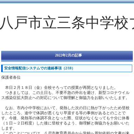
八戸市立三条中学校
2022年2月の記事
安全情報配信システムでの連絡事項（2/18）
保護者各位
本日２月１８日（金）全校そろっての授業が再開となりました。
つきましては、この土日も、不要不急の外出を避け、新型コロナウイル
ス感染症拡大防止への対応について御理解と御協力をお願いいたします。
なお、市内小中学校において、発熱した次の日に熱が下がったため登校
したところ、途中で体調が悪くなり早退する等の事例があるとのことで
す。今後、発熱等の体調不良となった際、症状がなくなっても十分に休養
（１日～２日程度）した後に登校するよう、御理解と御協力をお願いいた
します。
（このことについては、八戸市教育委員会から学校へ周知依頼の文書が来