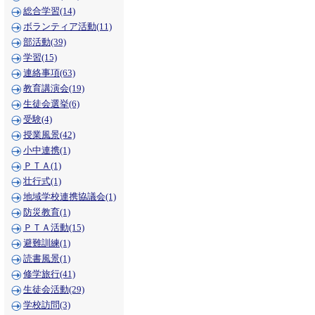
総合学習(14)
ボランティア活動(11)
部活動(39)
学習(15)
連絡事項(63)
教育講演会(19)
生徒会選挙(6)
受験(4)
授業風景(42)
小中連携(1)
ＰＴＡ(1)
壮行式(1)
地域学校連携協議会(1)
防災教育(1)
ＰＴＡ活動(15)
避難訓練(1)
読書風景(1)
修学旅行(41)
生徒会活動(29)
学校訪問(3)