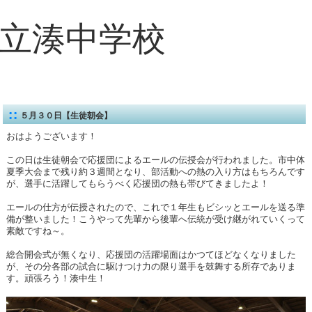
立湊中学校
５月３０日【生徒朝会】
おはようございます！
この日は生徒朝会で応援団によるエールの伝授会が行われました。市中体
夏季大会まで残り約３週間となり、部活動への熱の入り方はもちろんです
が、選手に活躍してもらうべく応援団の熱も帯びてきましたよ！
エールの仕方が伝授されたので、これで１年生もビシッとエールを送る準
備が整いました！こうやって先輩から後輩へ伝統が受け継がれていくって
素敵ですね～。
総合開会式が無くなり、応援団の活躍場面はかつてほどなくなりました
が、その分各部の試合に駆けつけ力の限り選手を鼓舞する所存でありま
す。頑張ろう！湊中生！