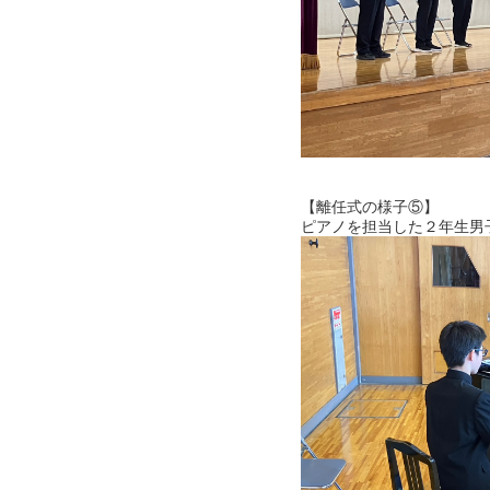
【離任式の様子⑤】
ピアノを担当した２年生男