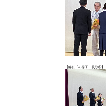
【離任式の様子：校歌④】