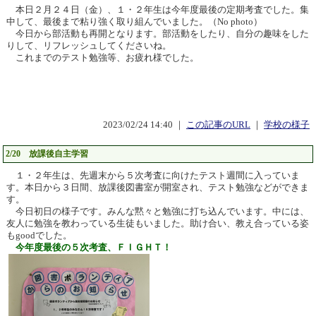
本日２月２４日（金）、１・２年生は今年度最後の定期考査でした。集
中して、最後まで粘り強く取り組んでいました。（No photo）
今日から部活動も再開となります。部活動をしたり、自分の趣味をした
りして、リフレッシュしてくださいね。
これまでのテスト勉強等、お疲れ様でした。
2023/02/24 14:40 ｜
この記事のURL
｜
学校の様子
2/20 放課後自主学習
１・２年生は、先週末から５次考査に向けたテスト週間に入っていま
す。本日から３日間、放課後図書室が開室され、テスト勉強などができま
す。
今日初日の様子です。みんな黙々と勉強に打ち込んでいます。中には、
友人に勉強を教わっている生徒もいました。助け合い、教え合っている姿
もgoodでした。
今年度最後の５次考査、ＦＩＧＨＴ！