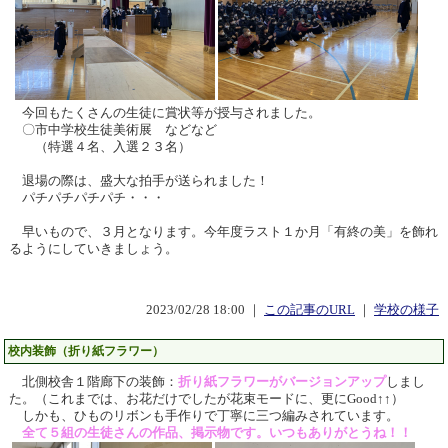
今回もたくさんの生徒に賞状等が授与されました。
〇市中学校生徒美術展 などなど
（特選４名、入選２３名）
退場の際は、盛大な拍手が送られました！
パチパチパチパチ・・・
早いもので、３月となります。今年度ラスト１か月「有終の美」を飾れ
るようにしていきましょう。
2023/02/28 18:00 ｜
この記事のURL
｜
学校の様子
校内装飾（折り紙フラワー）
北側校舎１階廊下の装飾：
折り紙フラワーがバージョンアップ
しまし
た。（これまでは、お花だけでしたが花束モードに、更にGood↑↑）
しかも、ひものリボンも手作りで丁寧に三つ編みされています。
全て５組の生徒さんの作品、掲示物です。いつもありがとうね！！