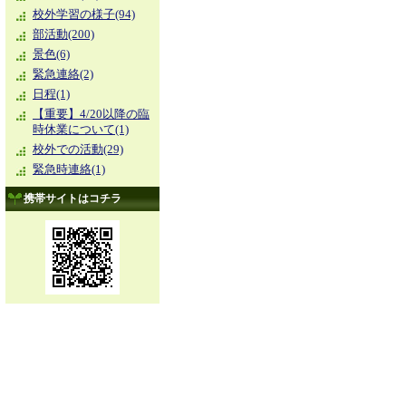
校外学習の様子(94)
部活動(200)
景色(6)
緊急連絡(2)
日程(1)
【重要】4/20以降の臨
時休業について(1)
校外での活動(29)
緊急時連絡(1)
携帯サイトはコチラ