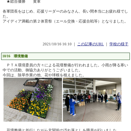
★総合優勝 黄軍
各軍団長をはじめ、応援リーダーのみなさん、長い間本当にお疲れ様でし
た。
アイディア満載の第２体育祭（エール交換・応援合戦等）となりました。
2021/10/16 16:10 ｜
この記事のURL
｜
学校の様子
10/16 環境整備
ＰＴＡ環境委員の方々による花壇整備が行われました。小雨が降る寒い
中での活動、御協力ありがとうございました。
今回は、除草作業の他、花や球根を植えました。
花壇整備と並行しながら玄関前の汚れ落としを職員が行いました。