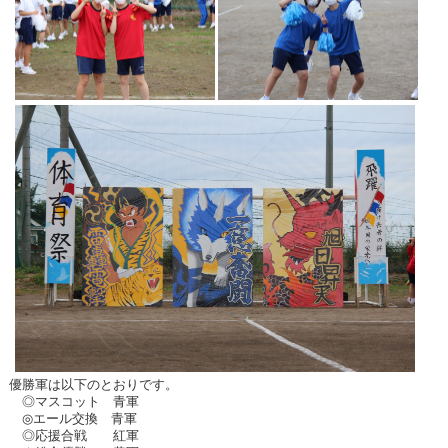
優勝軍は以下のとおりです。
◎マスコット 青軍
◎エール交換 青軍
◎応援合戦 紅軍