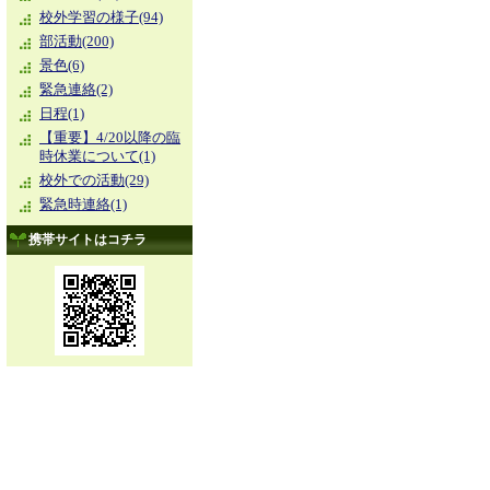
校外学習の様子(94)
部活動(200)
景色(6)
緊急連絡(2)
日程(1)
【重要】4/20以降の臨
時休業について(1)
校外での活動(29)
緊急時連絡(1)
携帯サイトはコチラ