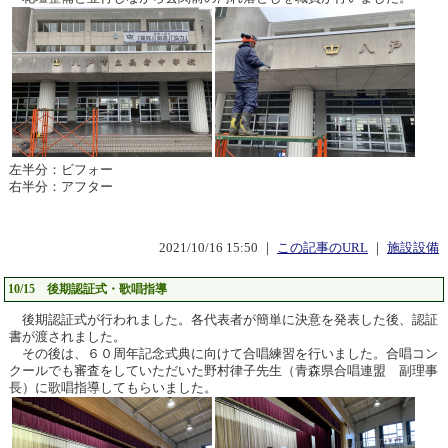
左半分：ビフォー
右半分：アフター
2021/10/16 15:50 ｜
この記事のURL
｜
施設設備
10/15 後期認証式・歌唱指導
後期認証式が行われました。各代表者が簡単に決意を発表した後、認証
書が渡されました。
その後は、６０周年記念式典に向けて合唱練習を行いました。合唱コン
クールでも審査をしていただいた野村律子先生（青森県合唱連盟 副理事
長）に歌唱指導してもらいました。