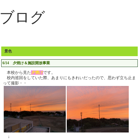
ブログ
景色
6/14 夕焼け＆施設開放事業
本校から見た
夕焼け
です。
校内巡回をしていた際、あまりにもきれいだったので、思わず立ち止ま
って撮影・・
↓