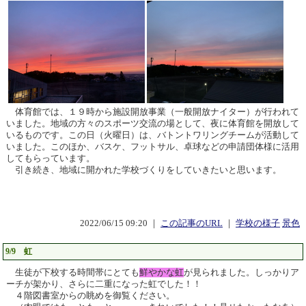
体育館では、１９時から施設開放事業（一般開放ナイター）が行われて
いました。地域の方々のスポーツ交流の場として、夜に体育館を開放して
いるものです。この日（火曜日）は、バトントワリングチームが活動して
いました。このほか、バスケ、フットサル、卓球などの申請団体様に活用
してもらっています。
引き続き、地域に開かれた学校づくりをしていきたいと思います。
2022/06/15 09:20 ｜
この記事のURL
｜
学校の様子
景色
9/9 虹
生徒が下校する時間帯にとても
鮮やかな虹
が見られました。しっかりア
ーチが架かり、さらに二重になった虹でした！！
４階図書室からの眺めを御覧ください。