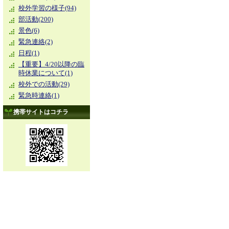
校外学習の様子(94)
部活動(200)
景色(6)
緊急連絡(2)
日程(1)
【重要】4/20以降の臨
時休業について(1)
校外での活動(29)
緊急時連絡(1)
携帯サイトはコチラ