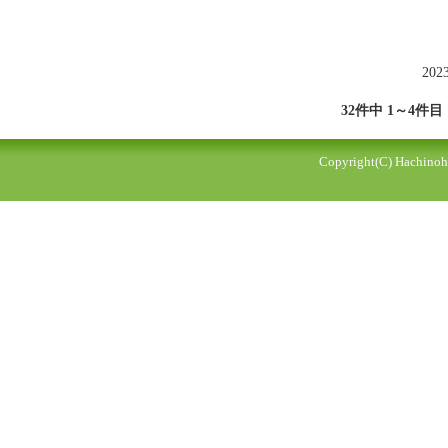
202
32件中 1～4件目
Copyright(C) Hachinohe 