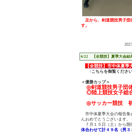
左から、剣道競技男子団
す。
202
6/22 【全競技】夏季大会
【全競技】市中体夏季
↑こちらを御覧くださ
＜優勝カップ＞
◎剣道競技男子団体
◎陸上競技女子総合
（おそら
◎サッカー競技 
市中体夏季大会の報告集
んおめでとうございます。
７月１５日（土）から開
体合わせて計４９名（男３