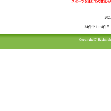
スポーツを通じての交流も
202
24件中 1～4件目
Copyright(C) Hachinohe 