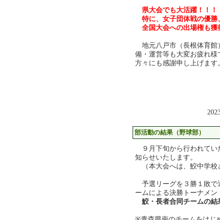
県大会でも大活躍！！！
特に、女子団体戦の優勝
全国大会への出場権も獲
地元八戸市（長根体育館
備・運営等も大変お疲れ様
方々にも感謝申し上げます
202
部活動の結果（野球部）
９月下旬から行われていた
知らせいたします。
（本大会へは、鮫中学校
予選リーグを３勝１敗で
ームによる決勝トーナメン
鮫・長者合同チームの結
※青森県南のチームをはじ