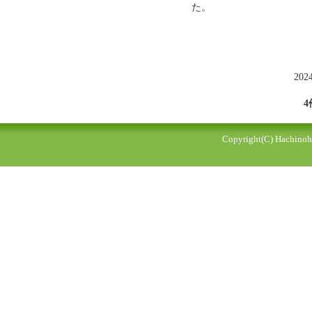
た。
202
4
Copyright(C) Hachinohe 