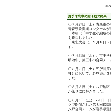
202
夏季休業中の部活動の結果
〇７月27日（土）青森市の
青森県吹奏楽コンクールが
本校は「中学生小編成の
を獲得しました。
東北大会は、９月８日（
す。
〇７月31日（水）、市中
明治中、第三中の合同チー
〇８月３日（土）五所川原
杯）において、野球部が３
した。
〇８月３日（土）八戸地区
が第３位に輝きました。
〇８月3日（土）～４日（
クで開催された第８回盛岡
八戸合同チームが岩手県選