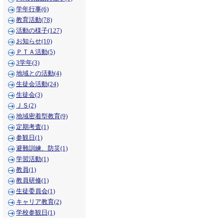
学年行事(6)
教育活動(78)
活動の様子(127)
お知らせ(10)
ＰＴＡ活動(5)
3学年(3)
地域との活動(4)
生徒会活動(24)
生徒会(3)
ＪＳ(2)
地域密着型教育(9)
定期考査(1)
参観日(1)
避難訓練、防災(1)
学習活動(1)
教員(1)
教員研修(1)
生徒委員会(1)
キャリア教育(2)
学校参観日(1)