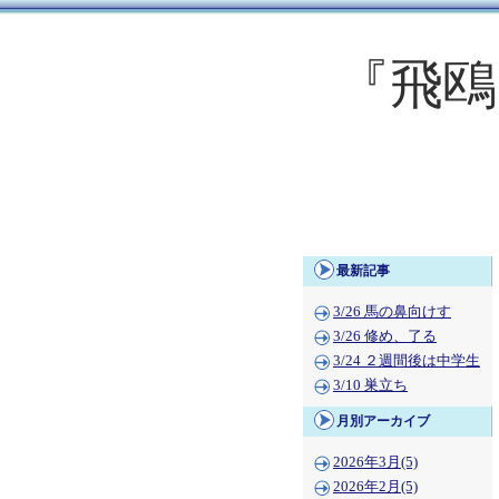
『飛鴎
最新記事
3/26 馬の鼻向けす
3/26 修め、了る
3/24 ２週間後は中学生
3/10 巣立ち
月別アーカイブ
2026年3月(5)
2026年2月(5)