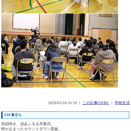
2026/03/24 16:10 ｜
この記事のURL
｜
学校生活
3/10 巣立ち
笑顔咲き、涙あふるる卒業式。
時が止まったカウントダウン黒板。