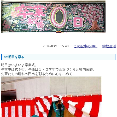
2026/03/10 15:40 ｜
この記事のURL
｜
学校生活
3/9 明日を彩る
明日はいよいよ卒業式。
午前中は式予行。午後は１・２学年で会場づくりと校内装飾。
先輩たちの晴れの門出を彩るために心をこめて。