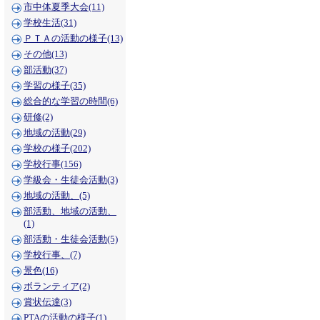
市中体夏季大会(11)
学校生活(31)
ＰＴＡの活動の様子(13)
その他(13)
部活動(37)
学習の様子(35)
総合的な学習の時間(6)
研修(2)
地域の活動(29)
学校の様子(202)
学校行事(156)
学級会・生徒会活動(3)
地域の活動、(5)
部活動、地域の活動、
(1)
部活動・生徒会活動(5)
学校行事、(7)
景色(16)
ボランティア(2)
賞状伝達(3)
PTAの活動の様子(1)