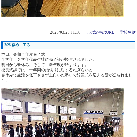
2026/03/28 11:10 ｜
この記事のURL
｜
学校生活
3/26 修め、了る
本日、令和７年度修了式
１学年、２学年代表生徒に修了証が授与されました。
明日から春休み。そして、新年度が始まります。
校長式辞では、一年間の頑張りに対するねぎらいと
春休みで生活を低下させず上向いた勢いで始業式を迎える話が語られまし
た。