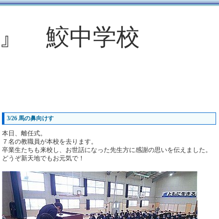
』 鮫中学校
3/26 馬の鼻向けす
本日、離任式。
７名の教職員が本校を去ります。
卒業生たちも来校し、お世話になった先生方に感謝の思いを伝えました。
どうぞ新天地でもお元気で！