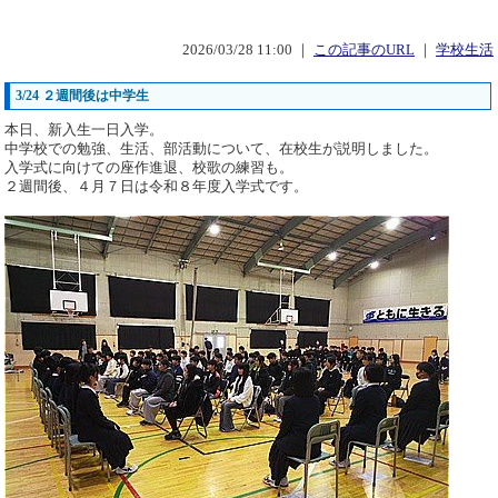
2026/03/28 11:00 ｜
この記事のURL
｜
学校生活
3/24 ２週間後は中学生
本日、新入生一日入学。
中学校での勉強、生活、部活動について、在校生が説明しました。
入学式に向けての座作進退、校歌の練習も。
２週間後、４月７日は令和８年度入学式です。