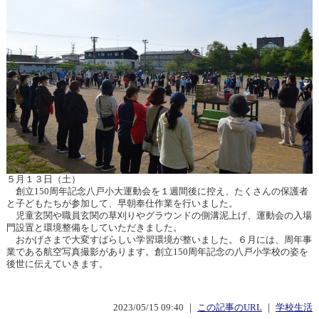
５月１３日（土）
創立150周年記念八戸小大運動会を１週間後に控え、たくさんの保護者
と子どもたちが参加して、早朝奉仕作業を行いました。
児童玄関や職員玄関の草刈りやグラウンドの側溝泥上げ、運動会の入場
門設置と環境整備をしていただきました。
おかげさまで大変すばらしい学習環境が整いました。６月には、周年事
業である航空写真撮影があります。創立150周年記念の八戸小学校の姿を
後世に伝えていきます。
2023/05/15 09:40 ｜
この記事のURL
｜
学校生活