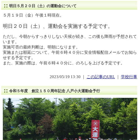
明日５月２０日（土）の運動会について
５月１９日（金）午後１時現在。
明日２０日（土）、運動会を実施する予定です。
ただし、今朝からすっきりしない天候が続き、この後も降雨が予想されて
います。
実施可否の最終判断は、明朝になります。
実施または順延について、午前６時４０分に安全情報配信メールでお知ら
せする予定です。
また、実施の際は、午前６時４０分に、のろしを上げる予定です。
2023/05/19 13:30 ｜
この記事のURL
｜
学校行事
令和５年度 創立１５０周年記念 八戸小大運動会予行