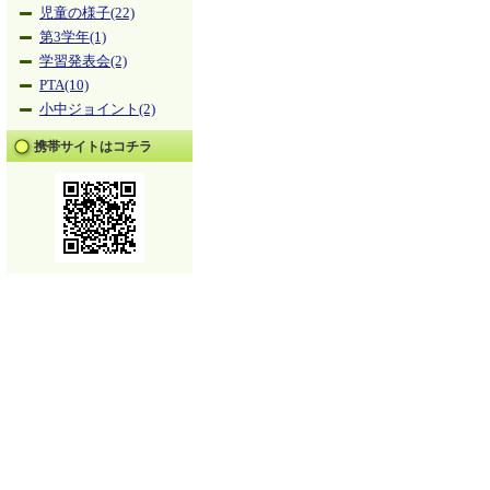
児童の様子(22)
第3学年(1)
学習発表会(2)
PTA(10)
小中ジョイント(2)
携帯サイトはコチラ