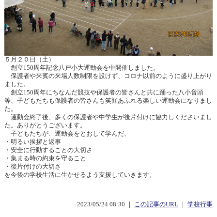
５月２０日（土）
創立150周年記念八戸小大運動会を中開催しました。
保護者や来賓の来場人数制限を設けず、コロナ以前のように盛り上がり
ました。
創立150周年にちなんだ競技や保護者の皆さんと共に踊った八小音頭
等、子どもたちも保護者の皆さんも笑顔あふれる楽しい運動会になりまし
た。
運動会終了後、多くの保護者や中学生が後片付けに協力しくださいまし
た。ありがとうございます。
子どもたちが、運動会をとおして学んだ、
・明るい挨拶と返事
・安全に行動することの大切さ
・集まる時の約束を守ること
・後片付けの大切さ
を今後の学校生活に生かせるよう支援していきます。
2023/05/24 08:30 ｜
この記事のURL
｜
学校行事