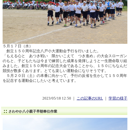
５月１７日（水）
創立１５０周年記念八戸小大運動会予行を行いました。
「もえる心と あつき戦い 限かいこえて つき進め」の大会スローガン
のもと、子どもたちは今まで練習した成果を発揮しようと一生懸命取り組
みました。創立１５０周年の記念大会であることから、１５０にちなんだ
競技が数多くあります。とても楽しい運動会になりそうです。
５月２０日（土）の本番に向かって、予行の反省を生かして１５０周年
を記念する運動会にしたいと考えています。
2023/05/18 12:50 ｜
この記事のURL
｜
学習の様子
さわやか八小親子早朝奉仕作業