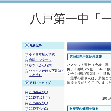
八戸第一中「
最新記事
令和８年度入学式
第69回県中体結果速報
合唱コンクール
バスケット競技（会場 湊
秋季大会壮行式
男子 1回戦 VS 佃 51-57 
ワックスがけ＆下足箱ペ
女子 1回戦 VS 浦町 44-45 
ンキ塗り
選手の皆さんは、最後まで
応援ありがとうございまし
月別アーカイブ
2026年4月(1)
2025年12月(4)
2018/
2025年5月(1)
2025年4月(2)
吹奏楽の健闘を祈る！