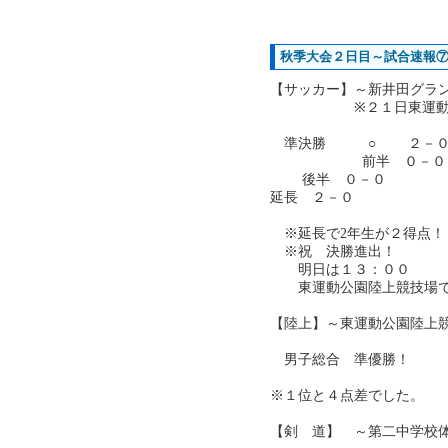
秋季大会２日目～試合速報
【サッカー】～新井田グラ
※２１日東運動公
準決勝 ○ ２－０ 
前半 ０－
後半 ０－０
延長 ２－０
※延長で2年生が２得点！
※祝 決勝進出！
明日は１３：００
東運動公園陸上競技場で
【陸上】～東運動公園陸上
男子総合 準優勝！
※１位と４点差でした。
【剣 道】 ～第二中学校