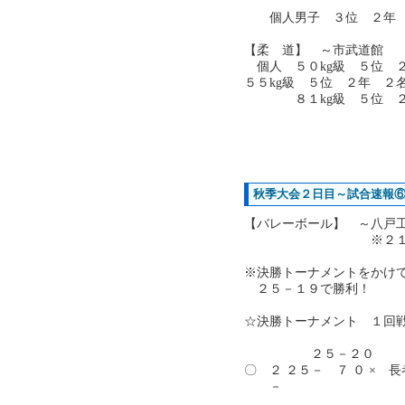
個人男子 ３位 ２年 
【柔 道】 ～市武道館
個人 ５０kg級 ５位 
５５kg級 ５位 ２年 ２
８１kg級 ５位 
秋季大会２日目～試合速報
【バレーボール】 ～八戸
※２１日は長
※決勝トーナメントをかけ
２５－１９で勝利！
☆決勝トーナメント １回
２５－２０
〇 ２ ２５－ ７ ０ × 
－