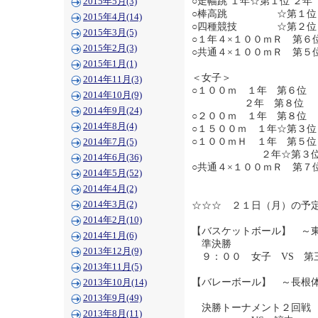
○走幅跳 １年☆第１位 ２年
2015年5月(3)
○棒高跳 ☆第１位（
2015年4月(14)
○四種競技 ☆第２位
2015年3月(5)
○１年４×１００ｍＲ 第６
2015年2月(3)
○共通４×１００ｍＲ 第５
2015年1月(1)
＜女子＞
2014年11月(3)
○１００ｍ １年 第６位
2014年10月(9)
２年 第８位
2014年9月(24)
○２００ｍ １年 第８
2014年8月(4)
○１５００ｍ １年☆第３
○１００ｍＨ １
2014年7月(5)
２年☆第３位 
2014年6月(36)
○共通４×１００ｍＲ 第７
2014年5月(52)
2014年4月(2)
2014年3月(2)
☆☆☆ ２１日（月）の予
2014年2月(10)
【バスケットボール】 ～
2014年1月(6)
準決勝
2013年12月(9)
９：００ 女子 VS 第
2013年11月(5)
【バレーボール】 ～長根
2013年10月(14)
2013年9月(49)
決勝トーナメント２回戦
2013年8月(11)