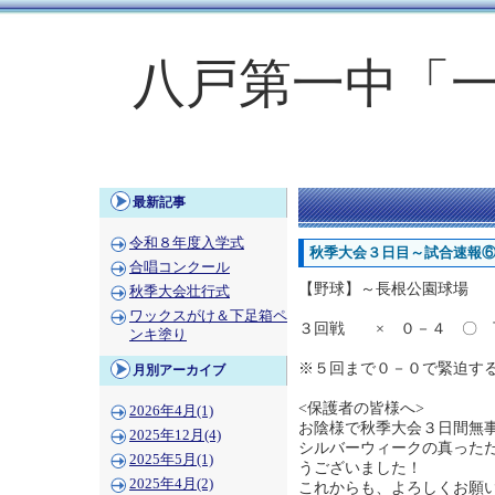
八戸第一中「
最新記事
令和８年度入学式
秋季大会３日目～試合速報
合唱コンクール
【野球】～長根公園球場
秋季大会壮行式
ワックスがけ＆下足箱ペ
３回戦 × ０－４ 〇 
ンキ塗り
※５回まで０－０で緊迫す
月別アーカイブ
<保護者の皆様へ>
2026年4月(1)
お陰様で秋季大会３日間無
2025年12月(4)
シルバーウィークの真った
2025年5月(1)
うございました！
2025年4月(2)
これからも、よろしくお願