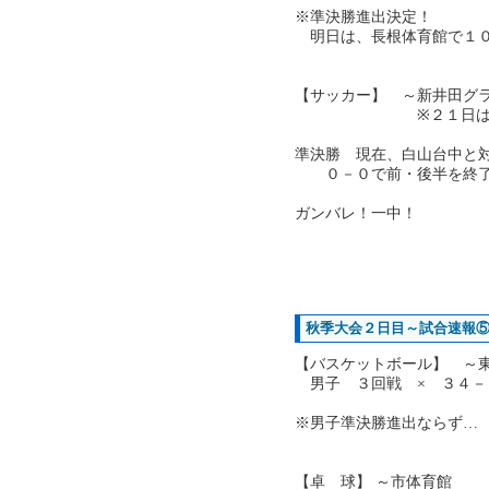
※準決勝進出決定！
明日は、長根体育館で１０
【サッカー】 ～新井田グ
※２１日は東運動
準決勝 現在、白山台中と
０－０で前・後半を終了
ガンバレ！一中！
秋季大会２日目～試合速報
【バスケットボール】 ～
男子 ３回戦 × ３４－
※男子準決勝進出ならず…
【卓 球】 ～市体育館